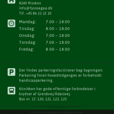
i
ş
ş
ş
8240 Risskov
ş
|
|
|
info@fysioegaa.dk
|
Tlf. +45 86 22 22 10
Mandag:
7.00 – 18.00
Tirsdag:
8.00 – 18.00
Onsdag:
7.00 – 18.00
Torsdag:
7.00 – 18.00
Fredag:
8.00 – 18.00
Der findes parkeringsfaciliteter bag bygningen.
Parkering foran hovedindgangen er forbeholdt
handicapparkering.
Klinikken har gode offentlige forbindelser i
krydset af Grenåvej/Ådalsvej.
Bus nr. 17, 120, 121, 122, 123
2022 © Fysioterapeutisk Specialistteam